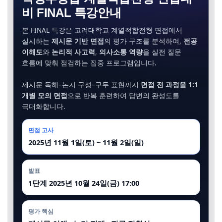
비 FINAL 특강안내
본 FINAL 특강은 고려대학교 계열적합전형 면접에서
실시하는
제시문 기반 면접
의 평가 구조를 분석하여,
전공
이해도
와
논리적 사고력
,
의사소통 역량
을 실전 질문
흐름에 맞춰 점검하는 집중 프로그램입니다.
제시문 독해–논지 구성–구두 표현까지
면접 전 과정을 1:1
개별 모의 면접
으로 반복 훈련하여 답변의 완성도를
극대화합니다.
면접 고사
2025년 11월 1일(토) ~ 11월 2일(일)
발표
1단계 2025년 10월 24일(금) 17:00
평가 핵심