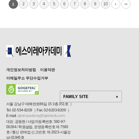
2
3
4
5
6
7
8
9
10
1
개인정보처리방침
이용약관
이메일주소 무단수집거부
FAMILY SITE
▲
서울 강남구 테헤란로86길 15 3층 351호
|
에스이레아카데미|국내대학
Tel. 02-554-8209
|
Fax. 02-6203-8209
|
E-mail.
sjirehacademy@sjirehedu.com
에스이레아카데미|일본의치대
대표: 공동현 / 사업자등록번호: 592-97-
00284 / 학원설립, 운영등록번호 제 7593
호 / 통신 판매업 신고번호: 제 2023-서울강
남-01945호