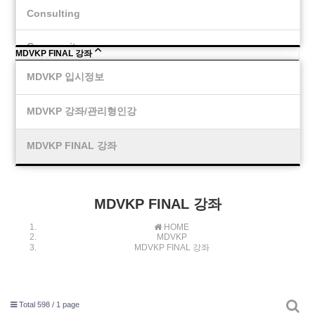
Consulting
Community
MDVKP FINAL 강좌
MDVKP 입시정보
MDVKP 강좌/관리형인강
MDVKP FINAL 강좌
MDVKP FINAL 강좌
HOME
MDVKP
MDVKP FINAL 강좌
Total 598 /
1 page