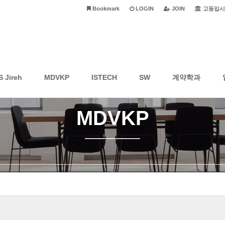
Bookmark
LOGIN
JOIN
고등입시
S Jireh
MDVKP
ISTECH
SW
계약학과
MDVKP