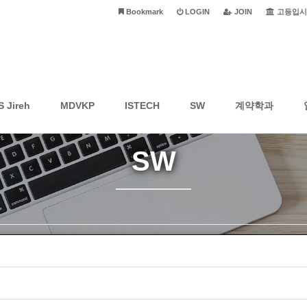
Bookmark
LOGIN
JOIN
고등입시
S Jireh
MDVKP
ISTECH
SW
계약학과
SW